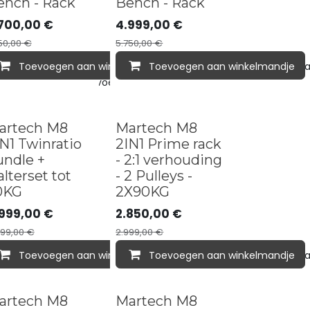
ench - Rack
Bench - Rack
700,00
€
4.999,00
€
50,00
€
5.750,00
€
Toevoegen aan winkelmandje
Toevoegen aan winkelmandje
Toevoegen aan verlan
lmandje
Toevoegen aan verlanglijst
dle deal
Sold out
artech M8
Martech M8
N1 Twinratio
2IN1 Prime rack
undle +
- 2:1 verhouding
lterset tot
- 2 Pulleys -
0KG
2X90KG
999,00
€
2.850,00
€
aan verlanglijst
499,00
€
2.999,00
€
lmandje
Toevoegen aan winkelmandje
Toevoegen aan verlanglijst
Toevoegen aan winkelmandje
Toevoegen aan verlan
artech M8
Martech M8