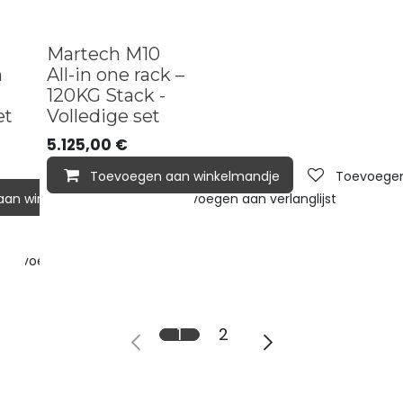
Heavy-duty
Martech M10
n
All-in one rack –
120KG Stack -
et
Volledige set
5.125,00
€
Toevoegen aan winkelmandje
Toevoegen 
aan winkelmandje
Toevoegen aan verlanglijst
Toevoegen aan verlanglijst
1
2