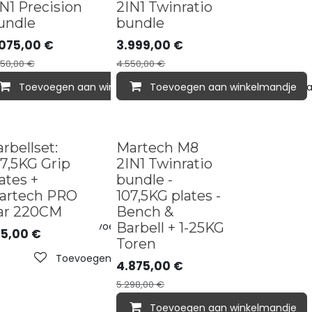
dle deal
Bundle deal
N1 Precision
2IN1 Twinratio
undle
bundle
075,00
€
3.999,00
€
650,00
€
4.550,00
€
lmandje
Toevoegen aan verlanglijst
aan verlanglijst
Toevoegen aan winkelmandje
Toevoegen aan winkelmandje
Toevoegen aan verlan
d out
Bundle deal
rbellset:
Martech M8
7,5KG Grip
2IN1 Twinratio
ates +
bundle -
artech PRO
107,5KG plates -
ar 220CM
Bench &
lmandje
Toevoegen aan verlanglijst
Barbell + 1-25KG
5,00
€
Toren
Toevoegen aan verlanglijst
4.875,00
€
5.298,00
€
Toevoegen aan winkelmandje