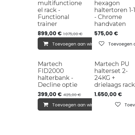
multifunctione
hexagon
el rack -
haltertoren 1-
Functional
- Chrome
trainer
handvaten
899,00
€
575,00
€
1.075,00
€
Toevoegen aan winkelmandje
Toevoegen aa
Sold out
Martech
Martech PU
FID2000
halterset 2-
halterbank -
24KG +
Decline optie
drielaags rack
399,00
€
1.650,00
€
425,00
€
Toevoegen aan winkelmandje
Toev