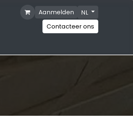
Aanmelden
NL
Cc
Contacte​​​​er ons
aak
Installatie
Offerte
Vacature