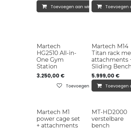
Toevoegen aan winkelmandje
Toevoegen 
Best seller
New in
Martech
Martech M14
HG2510 All-in-
Titan rack me
One Gym
attachments 
Station
Sliding Benc
3.250,00
€
5.999,00
€
Toevoegen aan verlanglijst
Toevoegen 
Martech M1
MT-HD2000
power cage set
verstelbare
+ attachments
bench