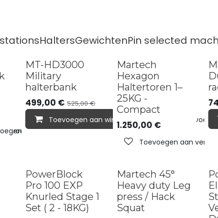
stations
Halters
Gewichten
Pin selected mach
MT-HD3000
Martech
M
k
Military
Hexagon
D
halterbank
Haltertoren 1–
r
25KG -
499,00
€
7
525,00
€
Compact
Toevoegen aan winkelmandje
Toevoegen 
1.250,00
€
oegen aan verlanglijst
Toevoegen aan verlanglijst
Toevoegen aan verlangl
Heavy-duty
PowerBlock
Martech 45°
P
Pro 100 EXP
Heavy duty Leg
El
Knurled Stage 1
press / Hack
St
Set ( 2 - 18KG)
Squat
Ve