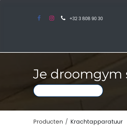
Overslaan naar inhoud
+32 3 808 90 30
Startpagina
Kies een cate
Je droomgym 
Producten
Krachtapparatuur