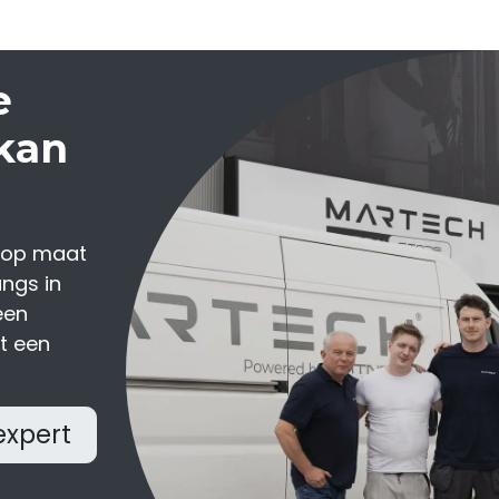
e
kan
 op maat
ngs in
een
et een
expert