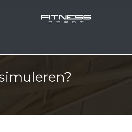
gorie
Shop
Over ons
Afspr
simuleren?