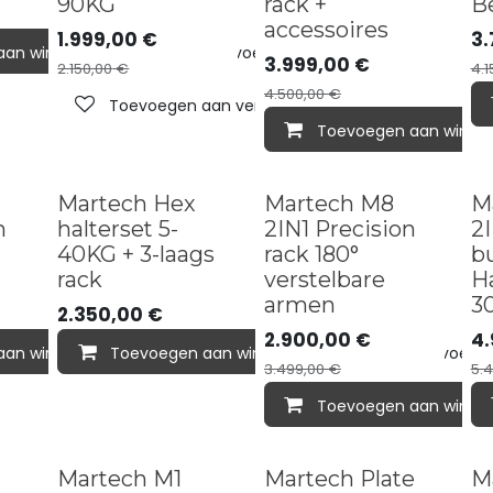
90KG
rack +
B
accessoires
1.999,00
€
3.
aan winkelmandje
Toevoegen aan verlanglijst
Toevoegen aan verlanglijst
3.999,00
€
2.150,00
€
4.1
4.500,00
€
Toevoegen aan verlanglijst
Toevoegen aan winke
Bun
Martech Hex
Martech M8
M
h
halterset 5-
2IN1 Precision
2I
40KG + 3-laags
rack 180°
b
rack
verstelbare
Ha
armen
3
2.350,00
€
2.900,00
€
4.
aan winkelmandje
Toevoegen aan verlanglijst
Toevoegen aan winkelmandje
Toevoegen aan verlanglijst
Toevoegen 
3.499,00
€
5.
Toevoegen aan winke
Martech M1
Martech Plate
M