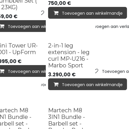
umbbell Set (
750,00
€
- 23KG)
lmandje
aan verlanglijst
Toevoegen aan verlanglijst
Toevoegen aan winkelmandje
59,00
€
Toevoegen aan winkelmandje
Toevoegen aan verlan
ini Tower UR-
2-in-1 leg
001 - UpForm
extension - leg
curl MP-U216 -
995,00
€
Marbo Sport
Toevoegen aan winkelmandje
Toevoegen aa
3.290,00
€
lmandje
Toevoegen aan verlanglijst
Toevoegen aan winkelmandje
aan verlanglijst
dle deal
Bundle deal
artech M8
Martech M8
N1 Bundle -
3IN1 Bundle -
rbell set -
Barbell set -