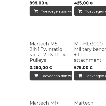
999,00
€
425,00
€
Toevoegen aan winkelmandje
Toevoegen 
New in
Martech M8
MT-HD3000
2IN1 Twinratio
Military benc
rack - 2:1 & 1:1 - 4
+ Leg
Pulleys
attachment
3.250,00
€
675,00
€
Toevoegen aan winkelmandje
Toevoegen 
Martech M1+
Martech