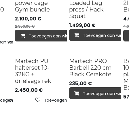
Bundle deal
Bun
power cage
Loaded Leg
2I
10
Gym bundle
press / Hack
B
Squat
2.100,00
€
4.
1.499,00
€
2.350,00
€
4.
Toevoegen aan winke
Toevoegen aan winkelmandje
Toevoegen 
n verlanglijst
Toevoegen aan verlanglijst
Sold out
Sol
Martech PU
Martech PRO
Ba
halterset 10-
Barbell 220 cm
10
32KG +
Black Cerakote
pl
drielaags rek
M
235,00
€
B
2.450,00
€
Toevoegen aan winke
57
oegen aan verlanglijst
Toevoegen aan verlanglijst
Toevoegen aan verlanglijst