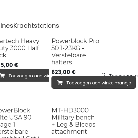
ines
Krachtstations
Best seller
artech Heavy
Powerblock Pro
uty 3000 Half
50 1-23KG -
ack
Verstelbare
halters
45,00
€
623,00
€
aan verlanglijst
Toevoegen aan winkelmandje
Toevoegen aa
Toevoegen aan winkelmandje
ijst
owerBlock
MT-HD3000
ite USA 90
Military bench
age 1
+ Leg & Biceps
rstelbare
attachment