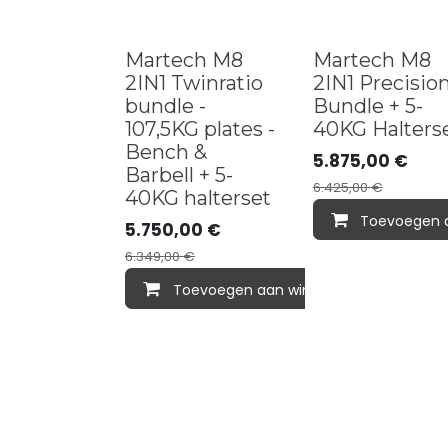
Bundle deal
Bundle deal
Martech M8
Martech M8
2IN1 Twinratio
2IN1 Precisio
bundle -
Bundle + 5-
107,5KG plates -
40KG Halters
Bench &
5.875,00
€
Barbell + 5-
6.425,00
€
40KG halterset
Toevoegen 
5.750,00
€
6.349,00
€
Toevoegen aan winkelmandje