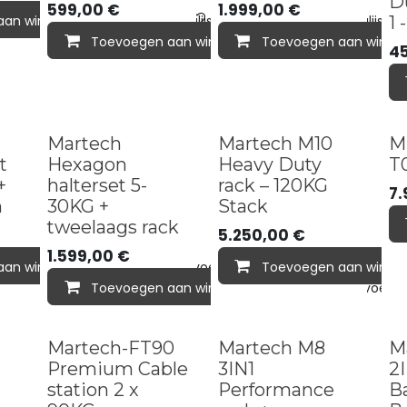
D
599,00
€
1.999,00
€
aan winkelmandje
Toevoegen aan verlanglijst
Toevoegen aan verlanglijst
1 
Toevoegen aan winkelmandje
Toevoegen aan winke
Toevoegen 
4
Heavy-duty
Martech
Martech M10
M
t
Hexagon
Heavy Duty
T
+
halterset 5-
rack – 120KG
7.
h
30KG +
Stack
tweelaags rack
5.250,00
€
1.599,00
€
aan winkelmandje
Toevoegen aan verlanglijst
Toevoegen aan winke
Toevoegen aan winkelmandje
Toevoegen 
Heavy-duty
Bun
Martech-FT90
Martech M8
M
Premium Cable
3IN1
2I
station 2 x
Performance
Ba