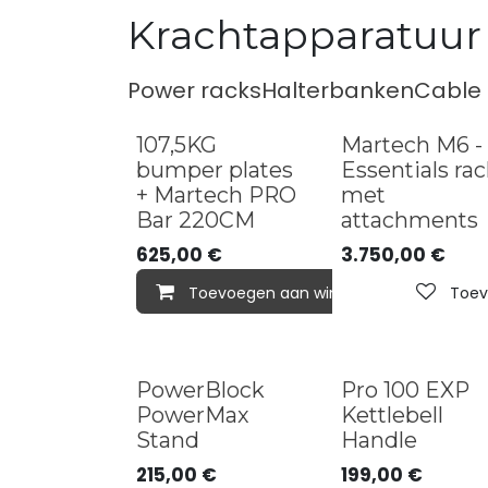
Krachtapparatuur
Power racks
Halterbanken
Cable 
107,5KG
Martech M6 -
bumper plates
Essentials rac
+ Martech PRO
met
Bar 220CM
attachments
625,00
€
3.750,00
€
Toevoegen aan winkelmandje
Toev
PowerBlock
Pro 100 EXP
PowerMax
Kettlebell
Stand
Handle
215,00
€
199,00
€