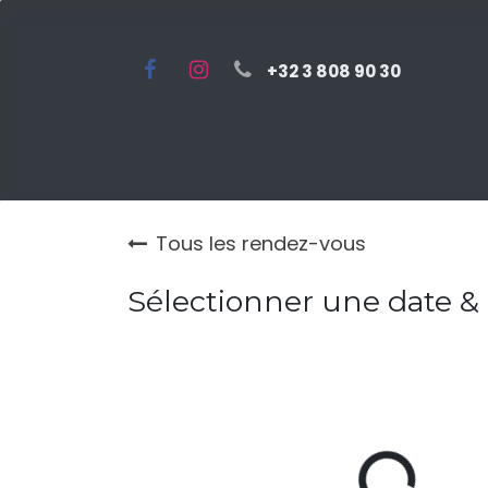
Se rendre au contenu
+32 3 808 90 30
Page d'accueil
Choisir un
Tous les rendez-vous
Sélectionner une date &