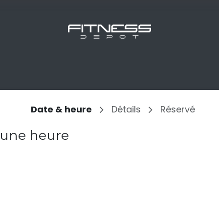
e catégorie
Boutique
De nous
Date & heure
Détails
Réservé
 une heure