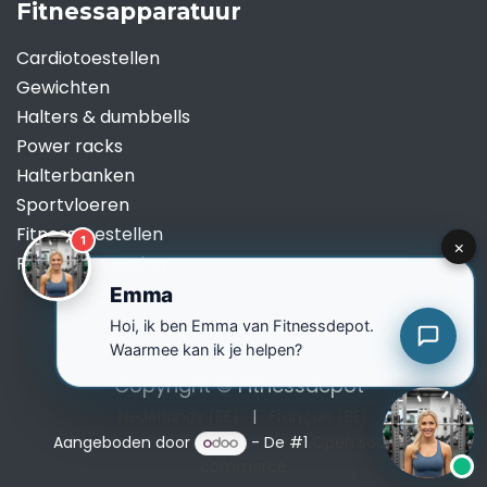
Fitnessapparatuur
Cardiotoestellen
Gewichten
Halters & dumbbells
Power racks
Halterbanken
Sportvloeren
Fitnesstoestellen
Renting & Leasing
Copyright ©
Fitnessdepot
Nederlands (BE)
|
Français (BE)
Aangeboden door
- De #1
Open source e-
commerce