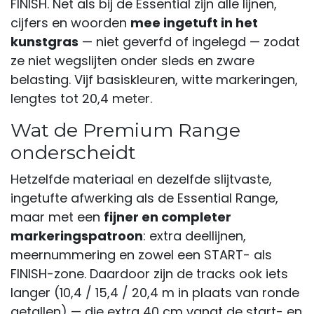
FINISH. Net als bij de Essential zijn alle lijnen,
cijfers en woorden
mee ingetuft in het
kunstgras
— niet geverfd of ingelegd — zodat
ze niet wegslijten onder sleds en zware
belasting. Vijf basiskleuren, witte markeringen,
lengtes tot 20,4 meter.
Wat de Premium Range
onderscheidt
Hetzelfde materiaal en dezelfde slijtvaste,
ingetufte afwerking als de Essential Range,
maar met een
fijner en completer
markeringspatroon
: extra deellijnen,
meernummering en zowel een START- als
FINISH-zone. Daardoor zijn de tracks ook iets
langer (10,4 / 15,4 / 20,4 m in plaats van ronde
getallen) — die extra 40 cm vangt de start- en