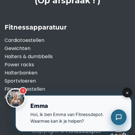
(Op afspraak ! )
Fitnessapparatuur
Cardiotoestellen
Gewichten
Halters & dumbbells
Power racks
Halterbanken
Sportvloeren
Fitnesstoestellen
Renting & Leasing
Copyright ©
Fitnessdepot